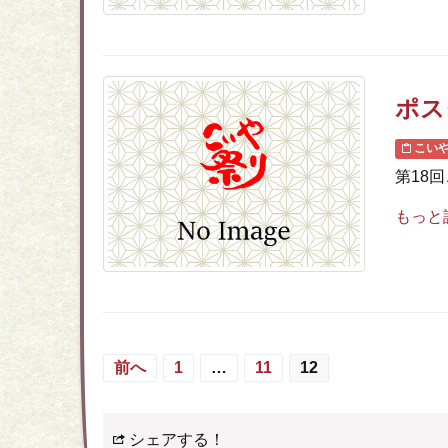
ポス
こい
第18
もっと
前へ
1
…
11
12
シェアする！