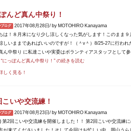
ぽんど真ん中祭り！
2017年08月28日/ by MOTOHIRO Kanayama
やブログ
ちは！８月末になり少し涼しくなった気がします！このまま９
涼しいままであればいいのですが！（＾ν＾）8/25-27に行われ
真ん中祭り に私達こいや実委はボランティアスタッフとして参
…
“にっぽんど真ん中祭り！” の
続きを読む
詳しく見る！
回こいや交流練！
2017年08月23日/ by MOTOHIRO Kanayama
やブログ
2(火) 第2回こいや交流練を開催しました！！ 第2回こいや交流練に
方が来てくださいました！そして今回はお忙しい中、岡山うら