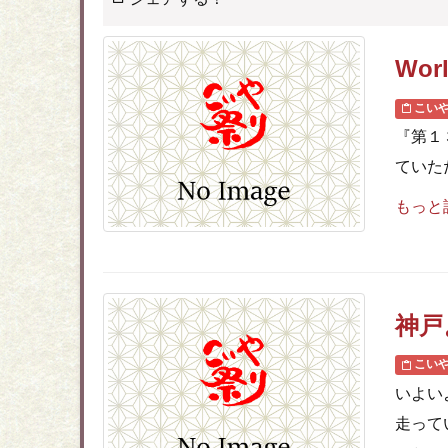
Wo
こい
『第１
ていた
もっと
神戸
こい
いよい
走って