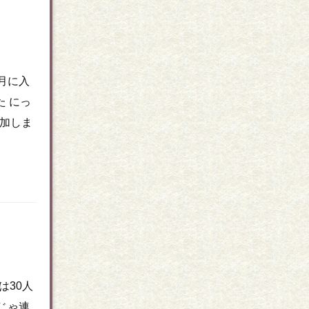
月に入
た にっ
加しま
は30人
じゃ連