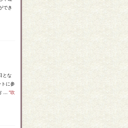
ができ
日とな
ントに参
 …
“吹