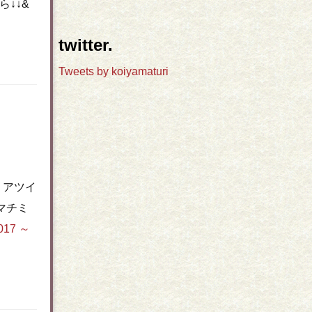
↓↓&
twitter.
Tweets by koiyamaturi
！アツイ
マチミ
017 ～