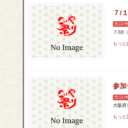
７/
こい
７/1
もっと
参加
こい
大阪府
もっと