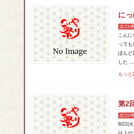
にっ
こい
こんに
っても
ぽんど
した 
もっと
第2
こい
8/2
以上の