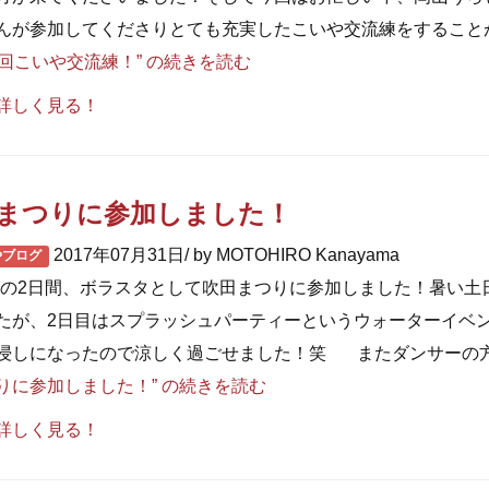
んが参加してくださりとても充実したこいや交流練をすること
2回こいや交流練！” の
続きを読む
詳しく見る！
まつりに参加しました！
2017年07月31日/ by MOTOHIRO Kanayama
やブログ
9.30の2日間、ボラスタとして吹田まつりに参加しました！暑い土
たが、2日目はスプラッシュパーティーというウォーターイベ
浸しになったので涼しく過ごせました！笑 またダンサーの方
りに参加しました！” の
続きを読む
詳しく見る！