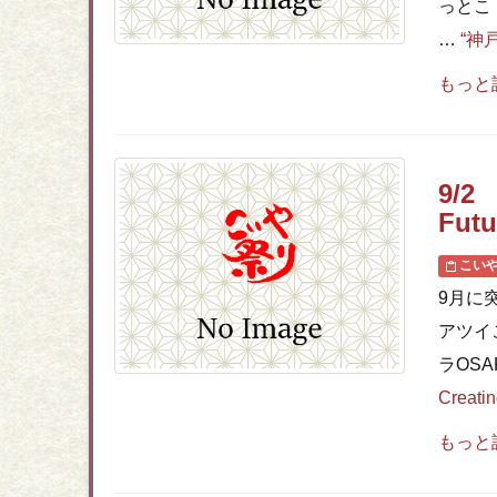
っとこ
…
“神
もっと
9/2
Fu
こい
9月に
アツイ
ラOSAK
Creat
もっと