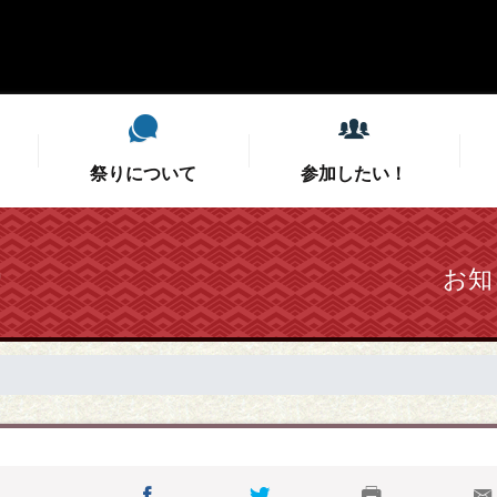
祭りについて
参加したい！
祭りについて
参加したい！
支えたい！
観たい！
ー
お知
当日スタッフ募集
今年のミドコロ
開催概要
開催概要
こいや祭りと
会場MC募
募集要項
審査結果
協賛・後援のお願い
演舞チーム紹介
特選こいや丼
公式総踊り
こい友未来プロジェ
タイムテーブ
こいやグッ
こいや交流
学生実行委員募集
お問い合わせ
フォトコン
屋台情報（深北緑地