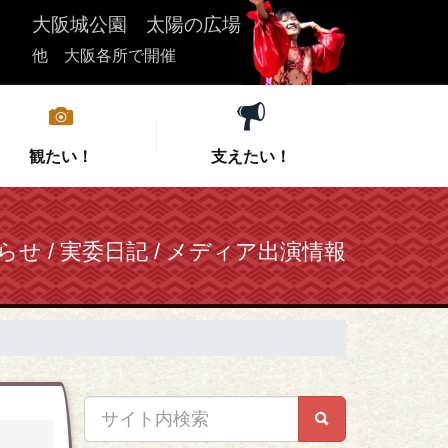
大阪城公園 太陽の広場
他 大阪各所で開催
観たい！
支えたい！
らせ / 実委日記 / メディア出演情報
は
集
こいや祭り応援団募集
実行委員会紹介
こいやの宿泊
会場情報
クト募集
ル
ズ
会
支援者向けお問い合わせ
過去の開催情報
お問い合わせ
特選こいや丼
 芝生広場
中夜祭