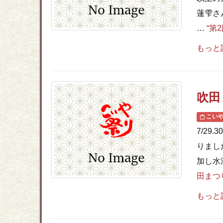
蓮雫さ
…
“第
もっと
吹田
こい
7/2
りまし
加し水
田まつ
もっと