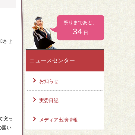
）
お問い合わせ
祭りまであと、
34
日
加させ
ニュースセンター
お知らせ
実委日記
て突っ
メディア出演情報
の国い