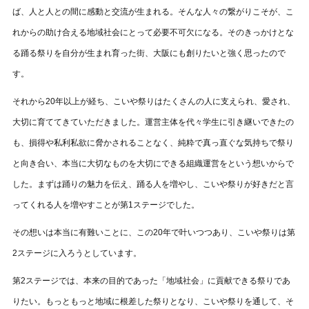
ば、人と人との間に感動と交流が生まれる。そんな人々の繋がりこそが、こ
れからの助け合える地域社会にとって必要不可欠になる。そのきっかけとな
る踊る祭りを自分が生まれ育った街、大阪にも創りたいと強く思ったので
す。
それから20年以上が経ち、こいや祭りはたくさんの人に支えられ、愛され、
大切に育ててきていただきました。運営主体を代々学生に引き継いできたの
も、損得や私利私欲に脅かされることなく、純粋で真っ直ぐな気持ちで祭り
と向き合い、本当に大切なものを大切にできる組織運営をという想いからで
した。まずは踊りの魅力を伝え、踊る人を増やし、こいや祭りが好きだと言
ってくれる人を増やすことが第1ステージでした。
その想いは本当に有難いことに、この20年で叶いつつあり、こいや祭りは第
2ステージに入ろうとしています。
第2ステージでは、本来の目的であった「地域社会」に貢献できる祭りであ
りたい。もっともっと地域に根差した祭りとなり、こいや祭りを通して、そ