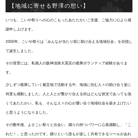
【地域に寄せる野澤の想い】
いつも、こいや祭りへの心のこもったあたたかいご支援、ご協力に心より感
謝申し上げます。
2000年、こいや祭りは「みんなが当たり前に助け合える地域社会」を目指し
て誕生しました。
その背景には、私個人の阪神淡路大震災の復興ボランティア経験がありま
す。
少しずつ復興していく被災地で活動する中、地域に住む人々の助け合う姿に
何度も感動しました。人と人とが繋がり合える街はどんな状況であっても強
くてあたたかい。私も、そんな人々の心が通い合う地域社会を築き上げたい
と思うようになりました。
その数年後、よさこい祭りと出会い、踊りの持つパワーに心底感動し、「こ
れだ！」と思ったのです。踊りという誰もが楽しく共有できるツールがあれ