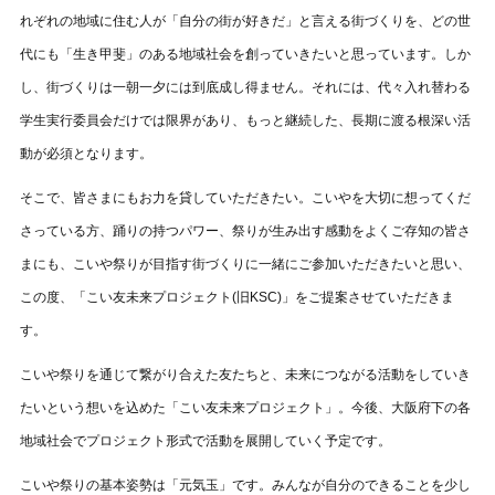
れぞれの地域に住む人が「自分の街が好きだ」と言える街づくりを、どの世
代にも「生き甲斐」のある地域社会を創っていきたいと思っています。しか
し、街づくりは一朝一夕には到底成し得ません。それには、代々入れ替わる
学生実行委員会だけでは限界があり、もっと継続した、長期に渡る根深い活
動が必須となります。
そこで、皆さまにもお力を貸していただきたい。こいやを大切に想ってくだ
さっている方、踊りの持つパワー、祭りが生み出す感動をよくご存知の皆さ
まにも、こいや祭りが目指す街づくりに一緒にご参加いただきたいと思い、
この度、「こい友未来プロジェクト(旧KSC)」をご提案させていただきま
す。
こいや祭りを通じて繋がり合えた友たちと、未来につながる活動をしていき
たいという想いを込めた「こい友未来プロジェクト」。今後、大阪府下の各
地域社会でプロジェクト形式で活動を展開していく予定です。
こいや祭りの基本姿勢は「元気玉」です。みんなが自分のできることを少し