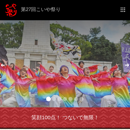
第27回こいや祭り
N
Previous
笑顔100点！ つないで無限！