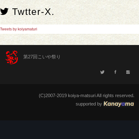
Twtter-X.
Tweets by koiyamaturi
第27回こいや祭り
(C)2007-2019 koiya-matsuri All rights reserved.
supported by