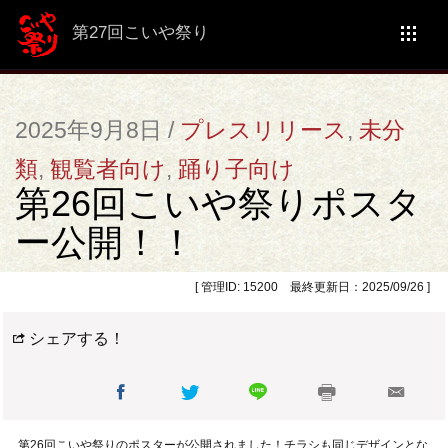
第27回こいや祭り
2025年9月8日 /
プレスリリース
,
未分
類
,
観覧者向け
,
踊り子向け
第26回こいや祭りポスタ
ー公開！！
[ 管理ID: 15200 最終更新日：2025/09/26 ]
シェアする！
第26回こいや祭りのポスターが公開されました！チラシも同じデザインとな