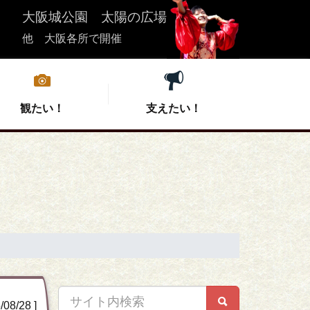
大阪城公園 太陽の広場
他 大阪各所で開催
観たい！
支えたい！
】
は
集
こいや祭り応援団募集
実行委員会紹介
こいやの宿泊
会場情報
クト募集
ル
ズ
会
支援者向けお問い合わせ
過去の開催情報
お問い合わせ
特選こいや丼
 芝生広場
中夜祭
8/28 ]