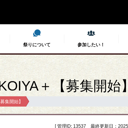
祭りについて
参加したい！
祭りについて
参加したい！
支えたい！
観たい！
OIYA＋【募集開始
当日スタッフ募集
今年のミドコロ
開催概要
開催概要
こいや祭りと
会場MC募
募集要項
審査結果
【募集開始】
協賛・後援のお願い
演舞チーム紹介
特選こいや丼
公式総踊り
こい友未来プロジェ
タイムテーブ
こいやグッ
こいや交流
学生実行委員募集
お問い合わせ
フォトコン
屋台情報（深北緑地
[ 管理ID: 13537 最終更新日：2025/0