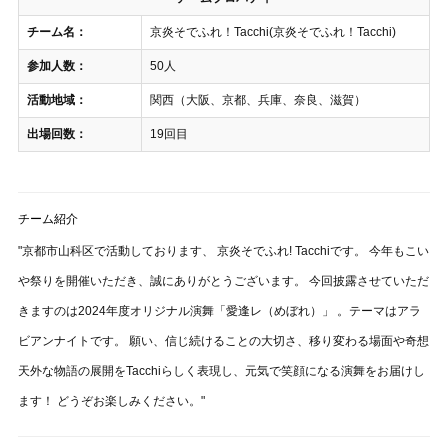
チーム名：
京炎そでふれ！Tacchi(京炎そでふれ！Tacchi)
参加人数：
50人
活動地域：
関西（大阪、京都、兵庫、奈良、滋賀）
出場回数：
19回目
チーム紹介
"京都市山科区で活動しております、 京炎そでふれ! Tacchiです。 今年もこい
や祭りを開催いただき、誠にありがとうございます。 今回披露させていただ
きますのは2024年度オリジナル演舞「愛逢レ（めぼれ）」 。テーマはアラ
ビアンナイトです。 願い、信じ続けることの大切さ、移り変わる場面や奇想
天外な物語の展開をTacchiらしく表現し、元気で笑顔になる演舞をお届けし
ます！ どうぞお楽しみください。"