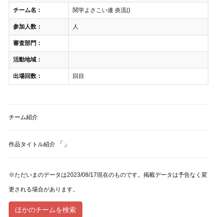
チーム名：
関学よさこい連 炎流()
参加人数：
人
審査部門：
活動地域：
出場回数：
回目
チーム紹介
「」
作品タイトル紹介
※ただいまのデータは2023/08/17現在のものです。掲載データは予告なく変
更される場合があります。
ほかのチームを検索