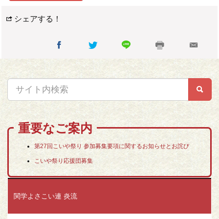
シェアする！
重要なご案内
第27回こいや祭り 参加募集要項に関するお知らせとお詫び
こいや祭り応援団募集
関学よさこい連 炎流