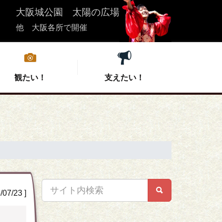
大阪城公園 太陽の広場
他 大阪各所で開催
観たい！
支えたい！
は
集
こいや祭り応援団募集
実行委員会紹介
こいやの宿泊
会場情報
クト募集
ル
ズ
会
支援者向けお問い合わせ
過去の開催情報
お問い合わせ
特選こいや丼
7/23 ]
 芝生広場
中夜祭