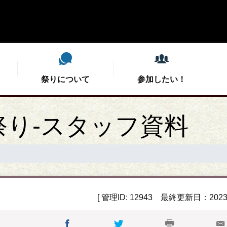
祭りについて
参加したい！
祭りについて
参加したい！
支えたい！
観たい！
祭り-スタッフ資料
当日スタッフ募集
今年のミドコロ
開催概要
開催概要
こいや祭りと
会場MC募
募集要項
審査結果
協賛・後援のお願い
演舞チーム紹介
特選こいや丼
公式総踊り
こい友未来プロジェ
タイムテーブ
こいやグッ
こいや交流
[ 管理ID: 12943 最終更新日：2023/0
学生実行委員募集
お問い合わせ
フォトコン
屋台情報（深北緑地