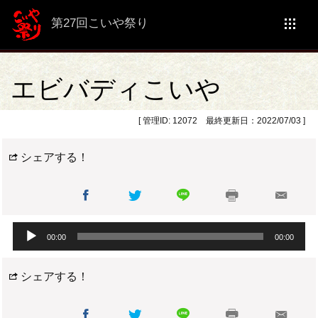
第27回こいや祭り
エビバディこいや
[ 管理ID: 12072 最終更新日：2022/07/03 ]
シェアする！
音
00:00
00:00
声
プ
シェアする！
レ
ー