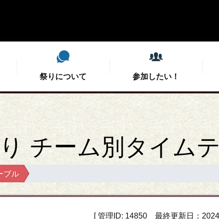
祭りについて
参加したい！
祭りについて
参加したい！
支えたい！
観たい！
祭り チーム別タイム
当日スタッフ募集
今年のミドコロ
開催概要
開催概要
こいや祭りと
会場MC募
募集要項
審査結果
ーブル
協賛・後援のお願い
演舞チーム紹介
特選こいや丼
公式総踊り
こい友未来プロジェ
タイムテーブ
こいやグッ
こいや交流
学生実行委員募集
お問い合わせ
フォトコン
屋台情報（深北緑地
[ 管理ID: 14850 最終更新日：2024/0