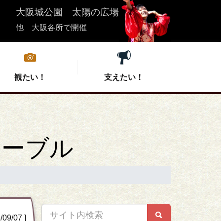
大阪城公園 太陽の広場
他 大阪各所で開催
観たい！
支えたい！
テーブル
は
集
こいや祭り応援団募集
実行委員会紹介
こいやの宿泊
会場情報
クト募集
ル
ズ
会
支援者向けお問い合わせ
過去の開催情報
お問い合わせ
特選こいや丼
 芝生広場
中夜祭
9/07 ]